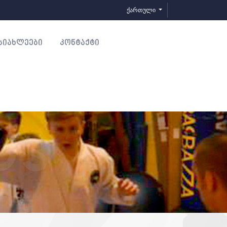
ქართული
ᲡᲘᲐᲮᲚᲔᲔᲑᲘ
ᲙᲝᲜᲢᲐᲥᲢᲘ