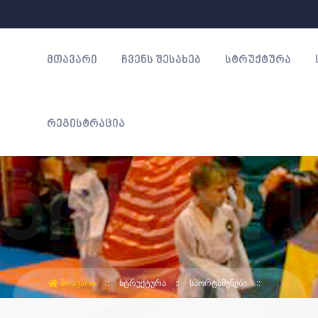
ᲛᲗᲐᲕᲐᲠᲘ
ᲩᲕᲔᲜᲡ ᲨᲔᲡᲐᲮᲔᲑ
ᲡᲢᲠᲣᲥᲢᲣᲠᲐ
ᲠᲔᲒᲘᲡᲢᲠᲐᲪᲘᲐ
ᲛᲗᲐᲕᲐᲠᲘ
ᲡᲢᲠᲣᲥᲢᲣᲠᲐ
ᲡᲞᲝᲠᲢᲡᲛᲔᲜᲔᲑᲘ