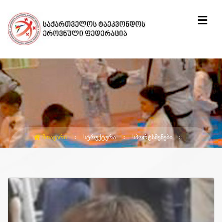
ᲛᲗᲐᲕᲐᲠᲘ
ᲡᲢᲠᲣᲥᲢᲣᲠᲐ
ᲡᲞᲝᲠᲢᲡᲛᲔᲜᲔᲑᲘ