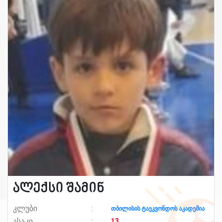
ალექსი შამინ
კლუბი
თბილისის ტაეკვონდოს აკადემია
ასაკი
13