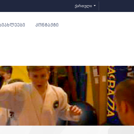
ქართული
ᲡᲘᲐᲮᲚᲔᲔᲑᲘ
ᲙᲝᲜᲢᲐᲥᲢᲘ