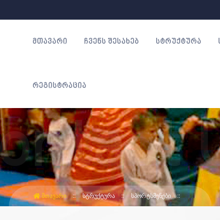
ᲛᲗᲐᲕᲐᲠᲘ
ᲩᲕᲔᲜᲡ ᲨᲔᲡᲐᲮᲔᲑ
ᲡᲢᲠᲣᲥᲢᲣᲠᲐ
ᲠᲔᲒᲘᲡᲢᲠᲐᲪᲘᲐ
ᲛᲗᲐᲕᲐᲠᲘ
ᲡᲢᲠᲣᲥᲢᲣᲠᲐ
ᲡᲞᲝᲠᲢᲡᲛᲔᲜᲔᲑᲘ