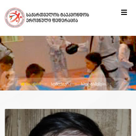
ᲛᲗᲐᲕᲐᲠᲘ
ᲡᲢᲠᲣᲥᲢᲣᲠᲐ
ᲡᲞᲝᲠᲢᲡᲛᲔᲜᲔᲑᲘ