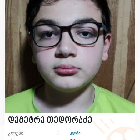
დემეტრე თედორაძე
კლუბი
კვონი