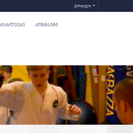
ქართული
ᲡᲘᲐᲮᲚᲔᲔᲑᲘ
ᲙᲝᲜᲢᲐᲥᲢᲘ