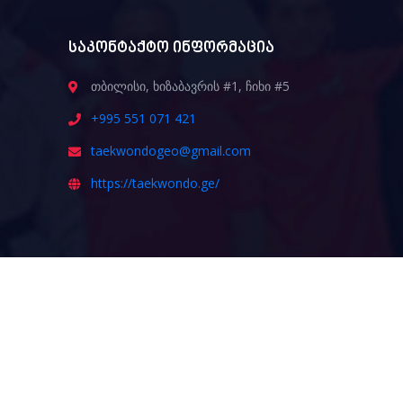
საკონტაქტო ინფორმაცია
თბილისი, ხიზაბავრის #1, ჩიხი #5
+995 551 071 421
taekwondogeo@gmail.com
https://taekwondo.ge/
ᲒᲐᲛᲝᲒᲕᲘᲬᲔᲠᲔ