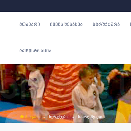
ᲛᲗᲐᲕᲐᲠᲘ
ᲩᲕᲔᲜᲡ ᲨᲔᲡᲐᲮᲔᲑ
ᲡᲢᲠᲣᲥᲢᲣᲠᲐ
ᲠᲔᲒᲘᲡᲢᲠᲐᲪᲘᲐ
ᲛᲗᲐᲕᲐᲠᲘ
ᲡᲢᲠᲣᲥᲢᲣᲠᲐ
ᲡᲞᲝᲠᲢᲡᲛᲔᲜᲔᲑᲘ