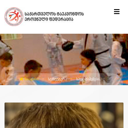
ᲛᲗᲐᲕᲐᲠᲘ
ᲡᲢᲠᲣᲥᲢᲣᲠᲐ
ᲡᲞᲝᲠᲢᲡᲛᲔᲜᲔᲑᲘ