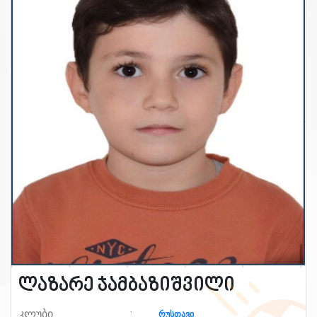
ლაზარე ჯამბაზიშვილი
კლუბი
რუსთავი