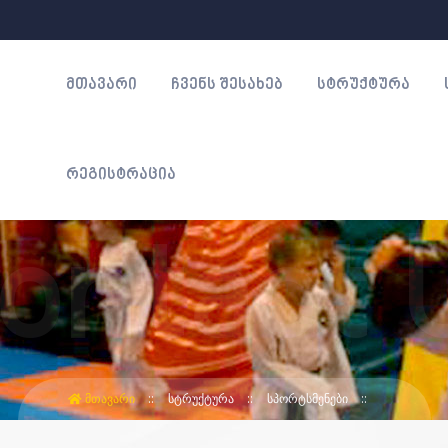
ᲛᲗᲐᲕᲐᲠᲘ
ᲩᲕᲔᲜᲡ ᲨᲔᲡᲐᲮᲔᲑ
ᲡᲢᲠᲣᲥᲢᲣᲠᲐ
ᲠᲔᲒᲘᲡᲢᲠᲐᲪᲘᲐ
ᲛᲗᲐᲕᲐᲠᲘ
ᲡᲢᲠᲣᲥᲢᲣᲠᲐ
ᲡᲞᲝᲠᲢᲡᲛᲔᲜᲔᲑᲘ