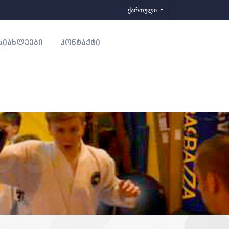
ქართული
ᲡᲘᲐᲮᲚᲔᲔᲑᲘ
ᲙᲝᲜᲢᲐᲥᲢᲘ