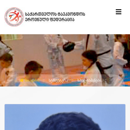
ᲛᲗᲐᲕᲐᲠᲘ
ᲡᲢᲠᲣᲥᲢᲣᲠᲐ
ᲡᲞᲝᲠᲢᲡᲛᲔᲜᲔᲑᲘ