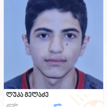
ლუკა მელაძე
კლუბი
კვონი