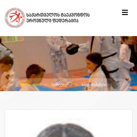
ᲛᲗᲐᲕᲐᲠᲘ
ᲡᲢᲠᲣᲥᲢᲣᲠᲐ
ᲡᲞᲝᲠᲢᲡᲛᲔᲜᲔᲑᲘ