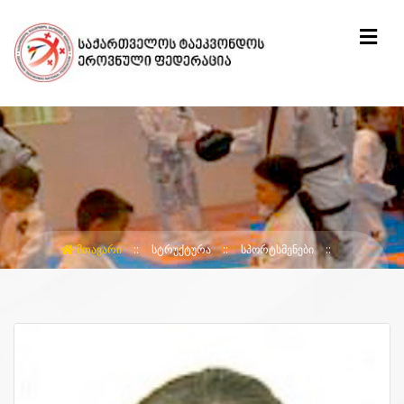
ᲛᲗᲐᲕᲐᲠᲘ
ᲡᲢᲠᲣᲥᲢᲣᲠᲐ
ᲡᲞᲝᲠᲢᲡᲛᲔᲜᲔᲑᲘ