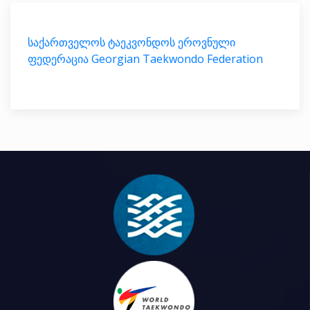
საქართველოს ტაეკვონდოს ეროვნული
ფედერაცია Georgian Taekwondo Federation