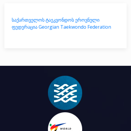
საქართველოს ტაეკვონდოს ეროვნული
ფედერაცია Georgian Taekwondo Federation