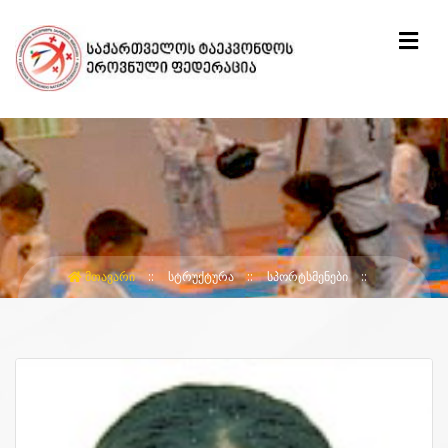
ᲛᲗᲐᲕᲐᲠᲘ
ᲡᲢᲠᲣᲥᲢᲣᲠᲐ
ᲡᲞᲝᲠᲢᲡᲛᲔᲜᲔᲑᲘ