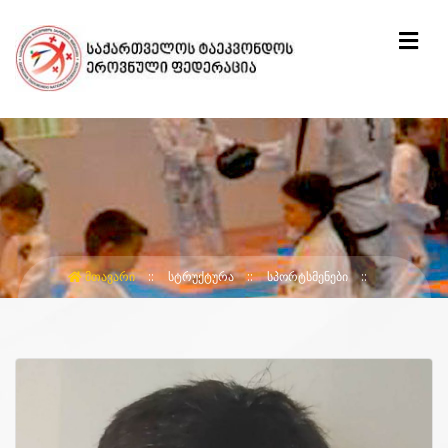
ᲛᲗᲐᲕᲐᲠᲘ
ᲡᲢᲠᲣᲥᲢᲣᲠᲐ
ᲡᲞᲝᲠᲢᲡᲛᲔᲜᲔᲑᲘ