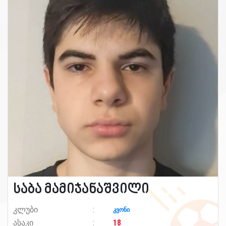
საბა მამიჯანაშვილი
კლუბი
კვონი
ასაკი
18