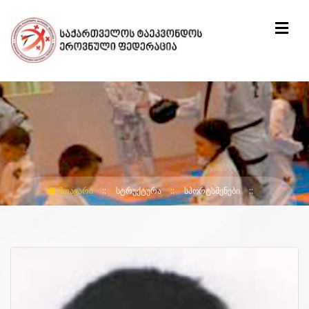
ᲛᲗᲐᲕᲐᲠᲘ
ᲡᲢᲠᲣᲥᲢᲣᲠᲐ
ᲡᲞᲝᲠᲢᲡᲛᲔᲜᲔᲑᲘ