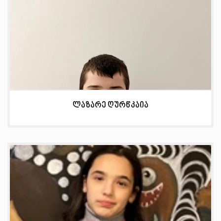
ლაზარე ღურწკაია