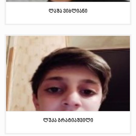
ლაშა ვიბლიანი
ლუკა გრატიაშვილი