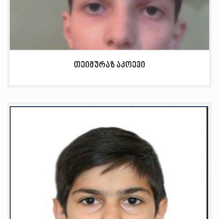
თეიმურაზ აკოევი