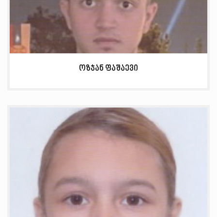
ოზჯან ფაშაევი