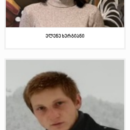
ელენე ხერგიანი