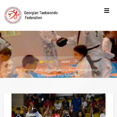
HOME
NEWS
ᲜᲘᲙᲐ ᲦᲝᲦᲝᲑᲔᲠᲘᲫᲔ ᲔᲕᲠᲝᲞᲘᲡ ᲐᲮᲐᲚᲒᲐᲖᲠᲓᲣᲚᲘ ᲝᲚᲘᲛᲞᲘᲣᲠᲘ
ᲤᲔᲡᲢᲘᲕᲐᲚᲘᲡ ᲕᲘᲪᲔ-ᲩᲔᲛᲞᲘᲝᲜᲘᲐ