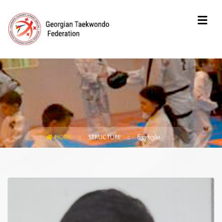
HOME
STRUCTURE
ᲬᲔᲕᲠᲔᲑᲘ