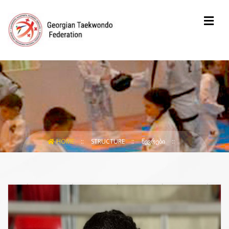
HOME
STRUCTURE
ᲬᲔᲕᲠᲔᲑᲘ