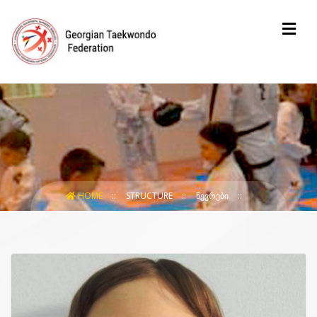
HOME
STRUCTURE
ᲬᲔᲕᲠᲔᲑᲘ