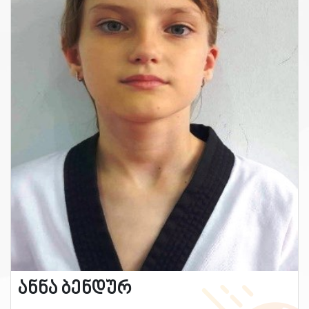
ანნა ბენდურ