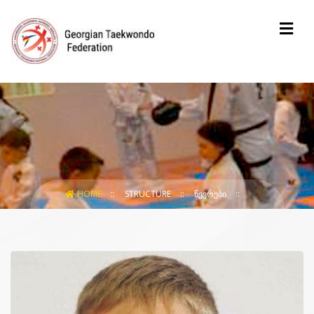
HOME
STRUCTURE
ᲬᲔᲕᲠᲔᲑᲘ