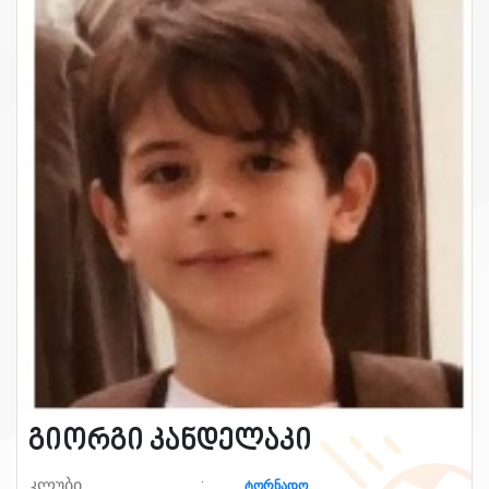
გიორგი კანდელაკი
კლუბი
ტორნადო