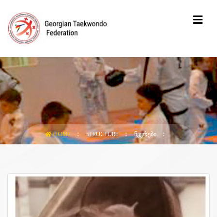
HOME
STRUCTURE
ᲬᲔᲕᲠᲔᲑᲘ