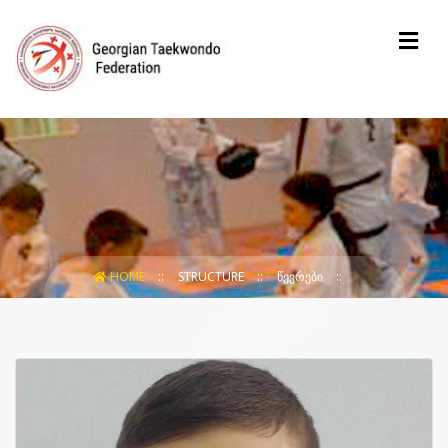
HOME
STRUCTURE
ᲬᲔᲕᲠᲔᲑᲘ