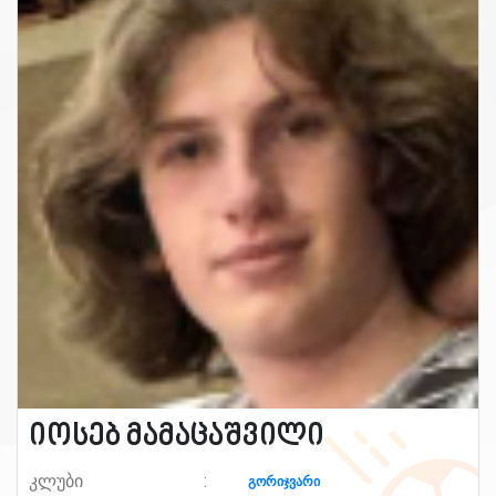
იოსებ მამაცაშვილი
კლუბი
გორიჯვარი