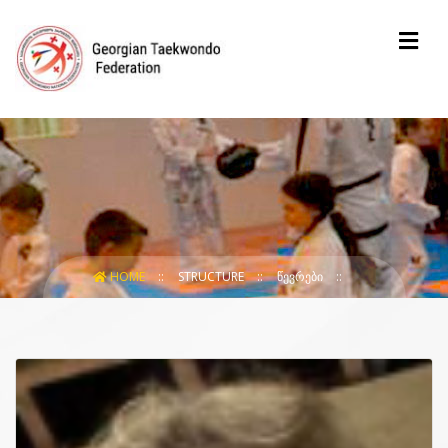
HOME
STRUCTURE
ᲬᲔᲕᲠᲔᲑᲘ