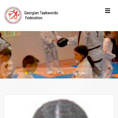
HOME
STRUCTURE
ᲬᲔᲕᲠᲔᲑᲘ