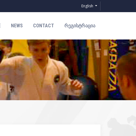
English
E
NEWS
CONTACT
ᲠᲔᲒᲘᲡᲢᲠᲐᲪᲘᲐ