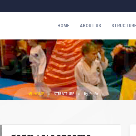
HOME
ABOUT US
STRUCTUR
HOME
STRUCTURE
ᲬᲔᲕᲠᲔᲑᲘ