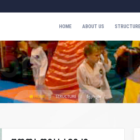
HOME
ABOUT US
STRUCTUR
HOME
STRUCTURE
ᲬᲔᲕᲠᲔᲑᲘ