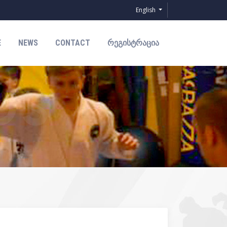
English
E
NEWS
CONTACT
ᲠᲔᲒᲘᲡᲢᲠᲐᲪᲘᲐ