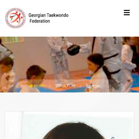
HOME
STRUCTURE
ᲬᲔᲕᲠᲔᲑᲘ