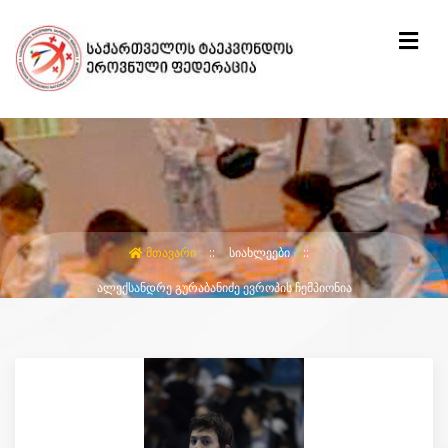
ᲛᲗᲐᲕᲐᲠᲘ
ᲡᲘᲐᲮᲚᲔᲔᲑᲘ
ᲐᲚᲔᲥᲡᲐᲜᲓᲠᲔ ᲒᲣᲠᲐᲑᲐᲜᲘᲫᲔ ᲔᲕᲠᲝᲞᲘᲡ ᲩᲔᲛᲞᲘᲝᲜᲘᲐ