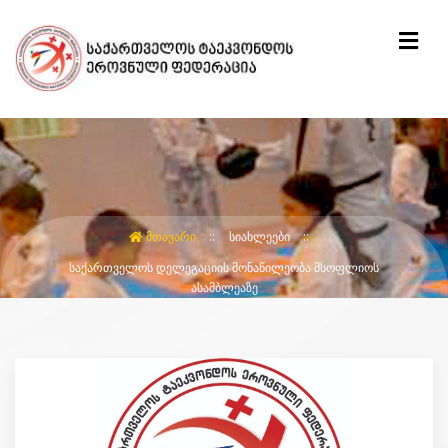
ᲛᲗᲐᲕᲐᲠᲘ
ᲡᲘᲐᲮᲚᲔᲔᲑᲘ
ᲡᲐᲥᲐᲠᲗᲕᲔᲚᲝᲡ ᲓᲔᲚᲔᲒᲐᲪᲘᲘᲡ ᲛᲝᲜᲐᲬᲘᲚᲔᲝᲑᲐ ᲛᲡᲝᲤᲚᲘᲝᲡ
ᲐᲡᲐᲛᲑᲚᲔᲐᲖᲔ