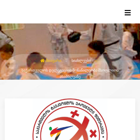
ᲛᲗᲐᲕᲐᲠᲘ
ᲡᲘᲐᲮᲚᲔᲔᲑᲘ
ᲡᲐᲥᲐᲠᲗᲕᲔᲚᲝᲡ ᲓᲔᲚᲔᲒᲐᲪᲘᲘᲡ ᲛᲝᲜᲐᲬᲘᲚᲔᲝᲑᲐ ᲛᲡᲝᲤᲚᲘᲝᲡ
ᲐᲡᲐᲛᲑᲚᲔᲐᲖᲔ