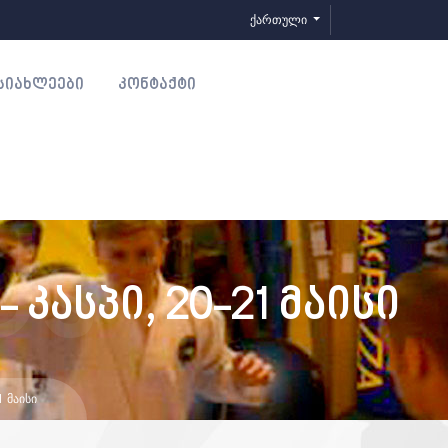
ქართული
ᲡᲘᲐᲮᲚᲔᲔᲑᲘ
ᲙᲝᲜᲢᲐᲥᲢᲘ
ასპი, 20-21 მაისი
 ᲛᲐᲘᲡᲘ