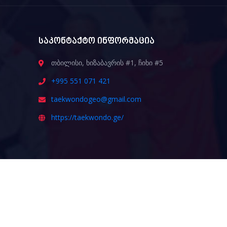
საკონტაქტო ინფორმაცია
თბილისი, ხიზაბავრის #1, ჩიხი #5
+995 551 071 421
taekwondogeo@gmail.com
https://taekwondo.ge/
ᲒᲐᲛᲝᲒᲕᲘᲬᲔᲠᲔ