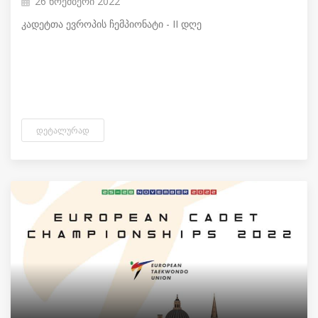
26 ნოემბერი 2022
კადეტთა ევროპის ჩემპიონატი - II დღე
ᲓᲔᲢᲐᲚᲣᲠᲐᲓ