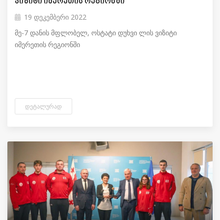
ვიზიტი იმერეთის რეგიონში
19 დეკემბერი 2022
მე-7 დანის მფლობელ, ოსტატი დუხვი ლის ვიზიტი
იმერეთის რეგიონში
ᲓᲔᲢᲐᲚᲣᲠᲐᲓ