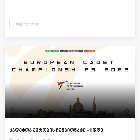
ᲓᲔᲢᲐᲚᲣᲠᲐᲓ
კადეტთა ევროპის ჩემპიონატი - II დღე