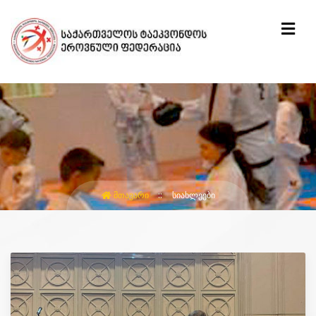
ᲛᲗᲐᲕᲐᲠᲘ
ᲡᲘᲐᲮᲚᲔᲔᲑᲘ