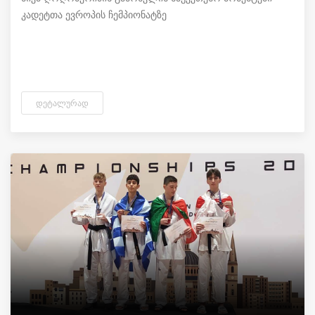
კადეტთა ევროპის ჩემპიონატზე
ᲓᲔᲢᲐᲚᲣᲠᲐᲓ