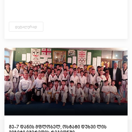
ᲓᲔᲢᲐᲚᲣᲠᲐᲓ
მე-7 დანის მფლობელ, ოსტატი დუხვი ლის