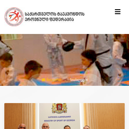
ᲛᲗᲐᲕᲐᲠᲘ
ᲡᲘᲐᲮᲚᲔᲔᲑᲘ