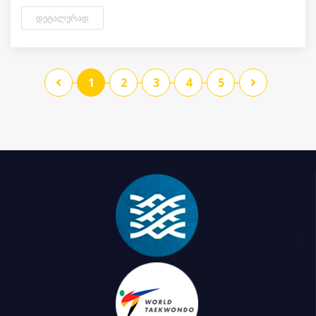
ᲓᲔᲢᲐᲚᲣᲠᲐᲓ
1
2
3
4
5