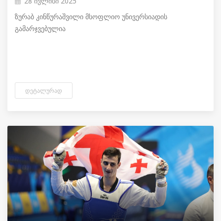
28 ივლისი 2025
ზურაბ კინწურაშვილი მსოფლიო უნივერსიადის
გამარჯვებულია
ᲓᲔᲢᲐᲚᲣᲠᲐᲓ