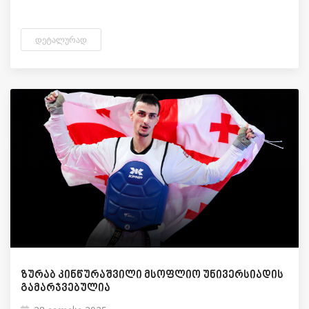
ᲓᲔᲢᲐᲚᲣᲠᲐᲓ
ზურაბ კინწურაშვილი მსოფლიო უნივერსიადის
გამარჯვებულია