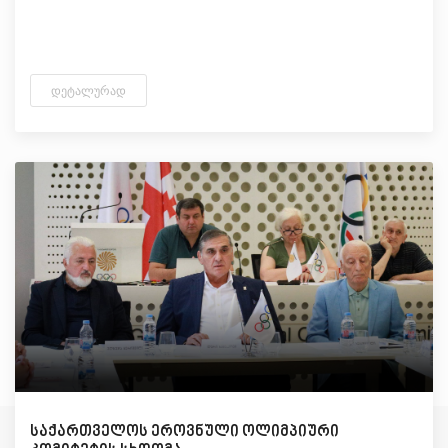
ᲓᲔᲢᲐᲚᲣᲠᲐᲓ
საქართველოს ეროვნული ოლიმპიური