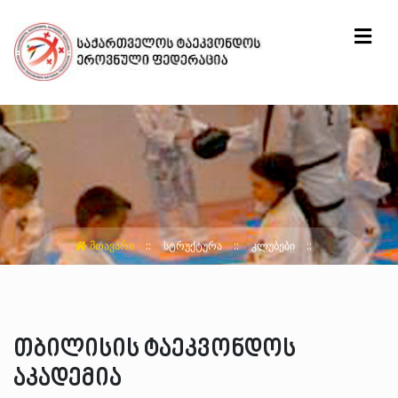
ᲛᲗᲐᲕᲐᲠᲘ
ᲡᲢᲠᲣᲥᲢᲣᲠᲐ
ᲙᲚᲣᲑᲔᲑᲘ
თბილისის ტაეკვონდოს
აკადემია