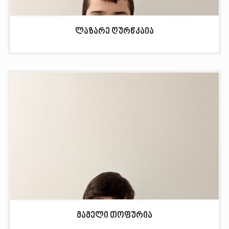
ლაზარე ღურწკაია
მამელი თოფურია