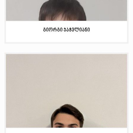
გიორგი ჯაჭვლიანი