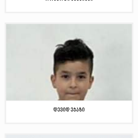
დევიდ ეჯაზი