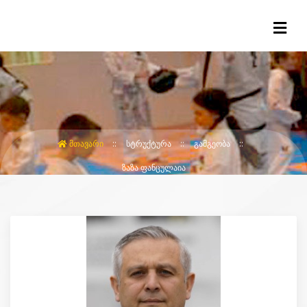
ᲛᲗᲐᲕᲐᲠᲘ
ᲡᲢᲠᲣᲥᲢᲣᲠᲐ
ᲒᲐᲛᲒᲔᲝᲑᲐ
ᲖᲐᲖᲐ ᲤᲐᲜᲪᲣᲚᲐᲘᲐ