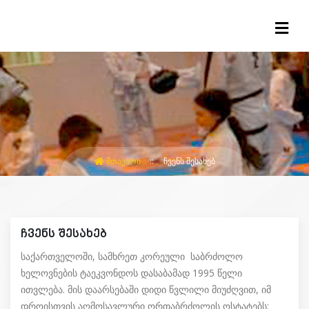
ᲛᲗᲐᲕᲐᲠᲘ
ᲩᲕᲔᲜᲡ ᲨᲔᲡᲐᲮᲔᲑ
ჩვენს შესახებ
საქართველოში, სამხრეთ კორეული საბრძოლო
ხელოვნების ტაეკვონდოს დასაბამად 1995 წელი
ითვლება. მის დაარსებაში დიდი წვლილი მიუძღვით, იმ
დროისთვის აღმოსავლური ორთაბრძოლის ოსტატებს: