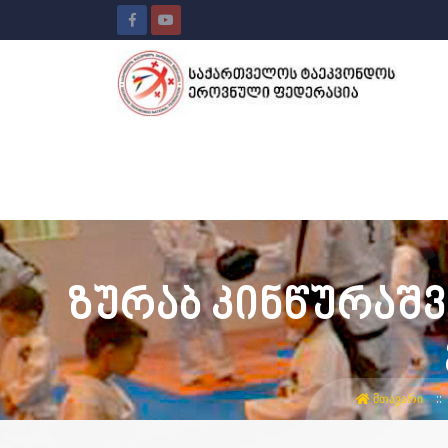
ზურაბ კინწურაშ
ᲛᲗᲐᲕᲐᲠᲘ