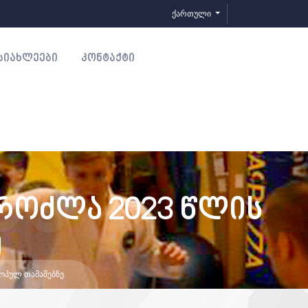
ქართული
ᲡᲘᲐᲮᲚᲔᲔᲑᲘ
ᲙᲝᲜᲢᲐᲥᲢᲘ
როძლა 2023 წლის
ე
ᲝᲞᲣᲚ ᲗᲐᲛᲐᲨᲔᲑᲖᲔ