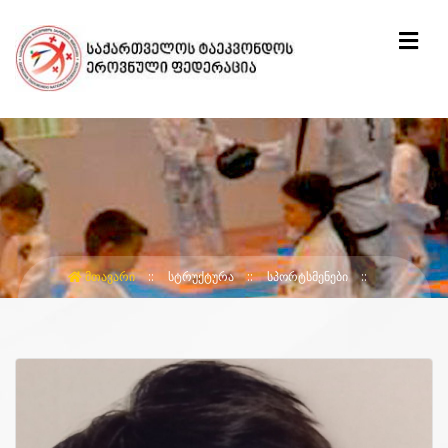
ᲛᲗᲐᲕᲐᲠᲘ
ᲡᲢᲠᲣᲥᲢᲣᲠᲐ
ᲡᲞᲝᲠᲢᲡᲛᲔᲜᲔᲑᲘ