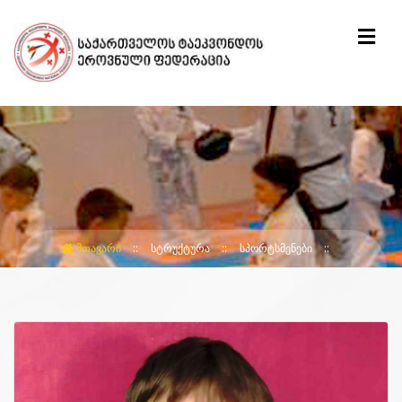
ᲛᲗᲐᲕᲐᲠᲘ
ᲡᲢᲠᲣᲥᲢᲣᲠᲐ
ᲡᲞᲝᲠᲢᲡᲛᲔᲜᲔᲑᲘ