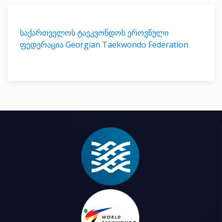
საქართველოს ტაეკვონდოს ეროვნული
ფედერაცია Georgian Taekwondo Federation