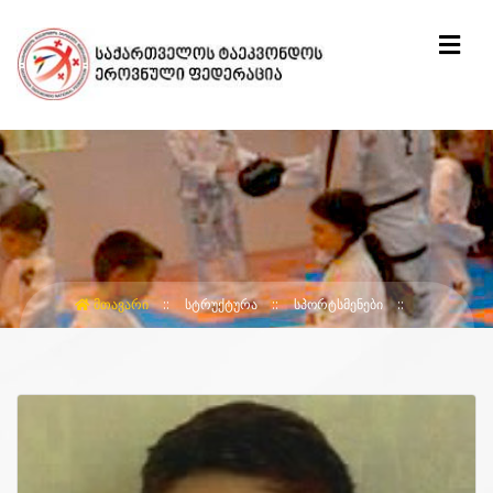
ᲛᲗᲐᲕᲐᲠᲘ
ᲡᲢᲠᲣᲥᲢᲣᲠᲐ
ᲡᲞᲝᲠᲢᲡᲛᲔᲜᲔᲑᲘ