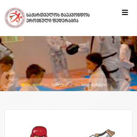
ᲛᲗᲐᲕᲐᲠᲘ
ᲡᲢᲠᲣᲥᲢᲣᲠᲐ
ᲡᲞᲝᲠᲢᲡᲛᲔᲜᲔᲑᲘ