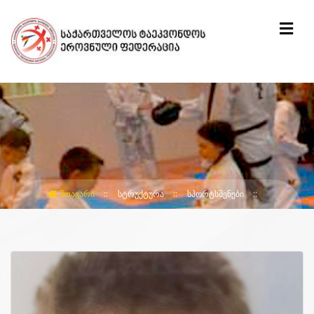
ᲛᲗᲐᲕᲐᲠᲘ
ᲡᲢᲠᲣᲥᲢᲣᲠᲐ
ᲡᲞᲝᲠᲢᲡᲛᲔᲜᲔᲑᲘ