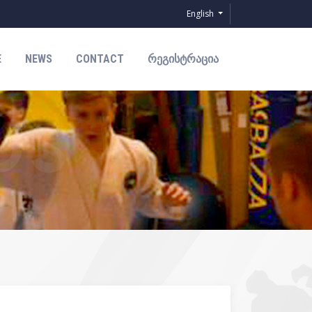
English
E
NEWS
CONTACT
ᲠᲔᲒᲘᲡᲢᲠᲐᲪᲘᲐ