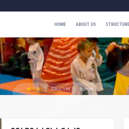
HOME
ABOUT US
STRUCTUR
HOME
STRUCTURE
ᲬᲔᲕᲠᲔᲑᲘ