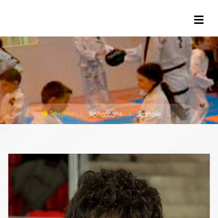
ᲛᲗᲐᲕᲐᲠᲘ
ᲡᲢᲠᲣᲥᲢᲣᲠᲐ
ᲬᲔᲕᲠᲔᲑᲘ