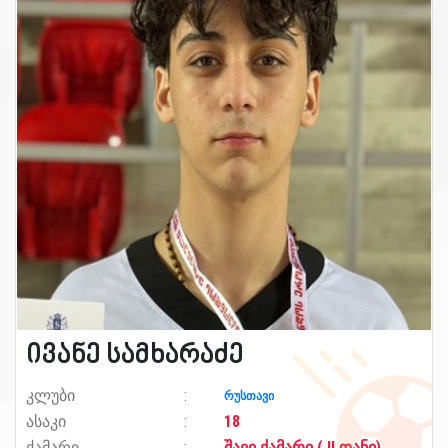
ივანე სამხარაძე
კლუბი
რუსთავი
ასაკი
18
ქამარი
შავი ქამარი ( II დანი)