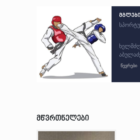
მგლებ
სპორტუ
ხელმძღ
აბულაძ
წევრები
მწვრთნელები