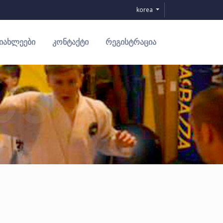
korea
ᲘᲐᲮᲚᲔᲔᲑᲘ
ᲙᲝᲜᲢᲐᲥᲢᲘ
ᲠᲔᲒᲘᲡᲢᲠᲐᲪᲘᲐ