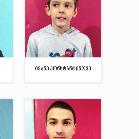
ი
ივანე კონსტანტინოვი