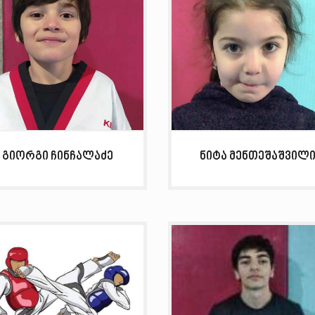
გიორგი ჩინჩალაძე
ნიტა მენთეშაშვილ