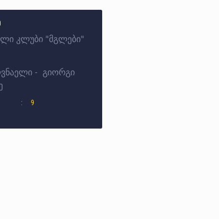
ი
ლი კლუბი "მგლები"
ვნაელი - გიორგი
ე
9