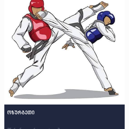
ოზურგეთი