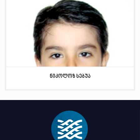
ნიკოლოზ სებუა