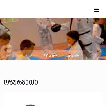
ᲛᲗᲐᲕᲐᲠᲘ
ᲡᲢᲠᲣᲥᲢᲣᲠᲐ
ᲙᲚᲣᲑᲔᲑᲘ
ოზურგეთი