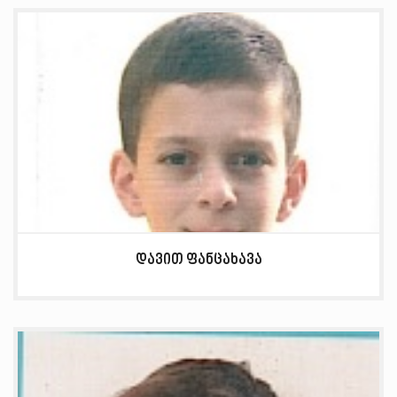
დავით ფანცახავა