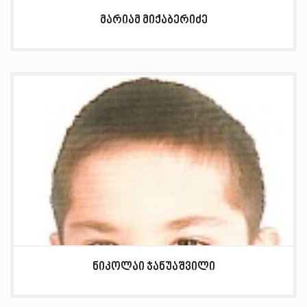
მარიამ მიქაბერიძე
ნიკოლაი ჯანუაშვილი