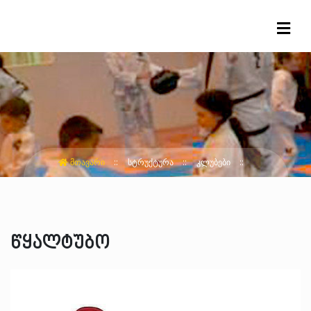
ᲛᲗᲐᲕᲐᲠᲘ
ᲡᲢᲠᲣᲥᲢᲣᲠᲐ
ᲙᲚᲣᲑᲔᲑᲘ
წყალტუბო