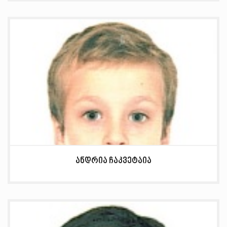
ანდრია ჩაკვეტაია