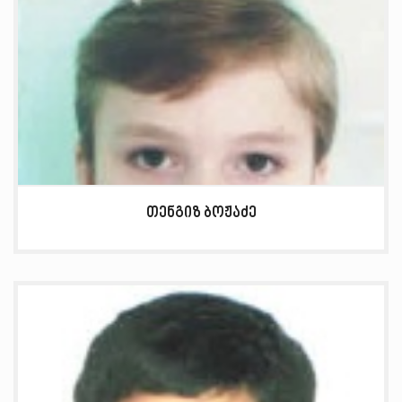
თენგიზ ბოჟაძე