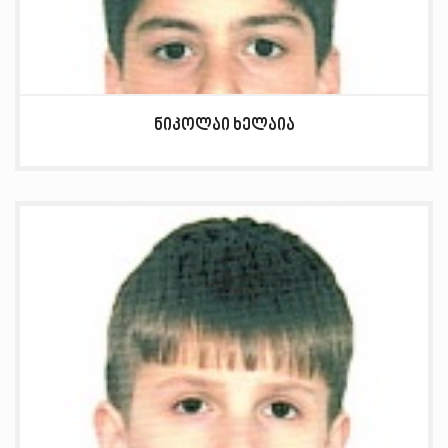
ნიკოლაი ხელაია