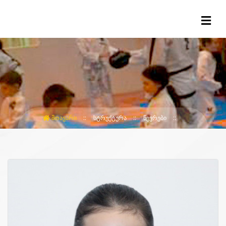
ᲛᲗᲐᲕᲐᲠᲘ
ᲡᲢᲠᲣᲥᲢᲣᲠᲐ
ᲬᲔᲕᲠᲔᲑᲘ