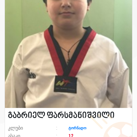
გაბრიელ ფარსმანიშვილი
კლუბი
ტორნადო
ასაკი
12