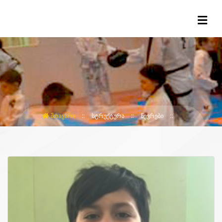
ᲛᲗᲐᲕᲐᲠᲘ
ᲡᲢᲠᲣᲥᲢᲣᲠᲐ
ᲬᲔᲕᲠᲔᲑᲘ