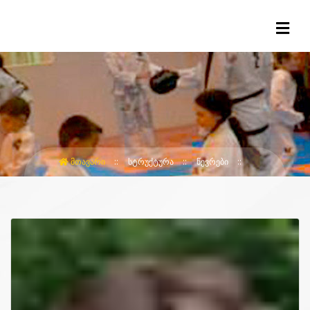
ᲛᲗᲐᲕᲐᲠᲘ
ᲡᲢᲠᲣᲥᲢᲣᲠᲐ
ᲬᲔᲕᲠᲔᲑᲘ